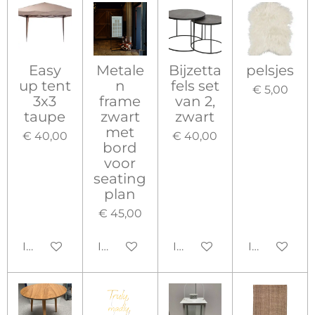
Easy
Metale
Bijzetta
pelsjes
up tent
n
fels set
€ 5,00
3x3
frame
van 2,
taupe
zwart
zwart
met
€ 40,00
€ 40,00
bord
voor
seating
plan
€ 45,00
In winkelwagen
In winkelwagen
In winkelwagen
In winkelw