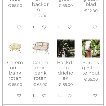
backdr
blad
€ 65,00
€ 65,00
op
€ 12,00
€ 55,00
In winkelwagen
In winkelwagen
In winkelwagen
In winkelw
Cerem
Cerem
Backdr
Spreek
onie
onie
op
gestoel
bank
bank
drieho
te hout
rotan
rotan
ek
€ 35,00
€ 65,00
€ 65,00
€ 85,00
In winkelwagen
In winkelwagen
In winkelwagen
In winkelw