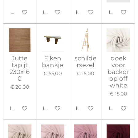
Uitverkocht
In winkelwagen
In winkelwagen
In winkelw
Jutte
Eiken
schilde
doek
tapijt
bankje
rsezel
voor
230x16
backdr
€ 55,00
€ 15,00
0
op off
white
€ 20,00
€ 15,00
In winkelwagen
In winkelwagen
In winkelwagen
In winkelw