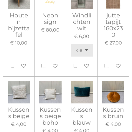
Houte
Neon
Windli
jutte
n
sign
chten
tapijt
bijzetta
wit
160x23
€ 80,00
fel
0
€ 6,00
€ 10,00
€ 27,00
In winkelwagen
In winkelwagen
In winkelwagen
In winkelw
Kussen
Kussen
Kussen
Kussen
s beige
s beige
s
s bruin
boho
blauw
€ 4,00
€ 4,00
€ 4,00
€ 4,00