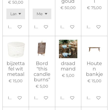
goud
l
€ 50,00
€ 50,00
€ 75,00
In winkelwagen
In winkelwagen
In winkelwagen
In winkelw
bijzetta
Bord
draad
Houte
fel wit
"this
mand
n
metaal
candle
bankje
€ 5,00
burns"
€ 15,00
€ 15,00
€ 5,00
In winkelwagen
In winkelwagen
In winkelwagen
In winkelw