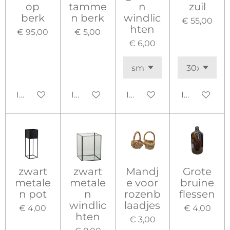
op
tamme
n
zuil
berk
n berk
windlic
€ 55,00
hten
€ 95,00
€ 5,00
€ 6,00
In winkelwagen
In winkelwagen
In winkelwagen
In winkelw
zwart
zwart
Mandj
Grote
metale
metale
e voor
bruine
n pot
n
rozenb
flessen
windlic
laadjes
€ 4,00
€ 4,00
hten
€ 3,00