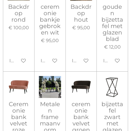
Backdr
cerem
Backdr
goude
op
onie
op
n
rond
bankje
hout
bijzetta
gebrok
fel met
€ 100,00
€ 95,00
en wit
glazen
blad
€ 95,00
€ 12,00
In winkelwagen
In winkelwagen
In winkelwagen
In winkelw
Cerem
Metale
cerem
bijzetta
onie
n
onie
fel
bank
frame
bank
zwart
velvet
maanv
velvet
met
roze
orm
groen
glazen