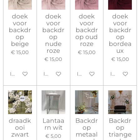
doek
doek
doek
doek
voor
voor
voor
voor
backdr
backdr
backdr
backdr
op
op
op oud
op
beige
nude
roze
bordea
roze
ux
€ 15,00
€ 15,00
€ 15,00
€ 15,00
In winkelwagen
In winkelwagen
In winkelwagen
In winkelw
draadk
Lantaa
Backdr
Backdr
ooi
rn wit
op
op
zwart
metaal
triange
€ 5,00