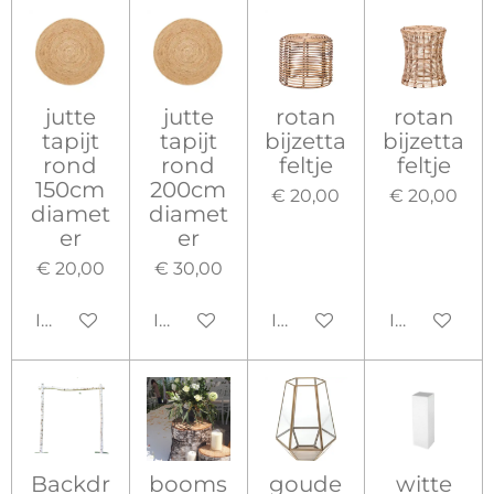
jutte
jutte
rotan
rotan
tapijt
tapijt
bijzetta
bijzetta
rond
rond
feltje
feltje
150cm
200cm
€ 20,00
€ 20,00
diamet
diamet
er
er
€ 20,00
€ 30,00
In winkelwagen
In winkelwagen
In winkelwagen
In winkelw
Backdr
booms
goude
witte