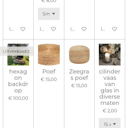
€ 8,00
In winkelwagen
In winkelwagen
In winkelwagen
In winkelw
Uitverkocht
hexag
Poef
Zeegra
cilinder
on
s poef
vaas
€ 15,00
backdr
van
€ 15,00
op
glas in
diverse
€ 100,00
maten
€ 2,00