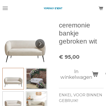
Ga
direct
naar
de
ceremonie
hoofdinhoud
bankje
gebroken wit
€ 95,00
In
winkelwagen
ENKEL VOOR BINNEN
GEBRUIK!