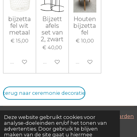
bijzetta
Bijzett
Houten
fel wit
afels
bijzetta
metaal
set van
fel
2, zwart
€ 15,00
€ 10,00
€ 40,00
In winkelwagen
In winkelwagen
In winkelwagen
terug naar ceremonie decoratie
algemene voorwaarden
Deze website gebruikt cookies voor
analyse-doeleinden en/of het tonen van
© 2022 - 2023 yourway
advertenties. Door gebruik te blijven
Powered by
JouwWeb
maken van de site gaat u hiermee