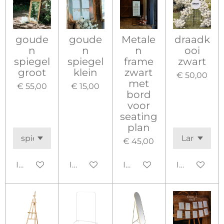
goude
goude
Metale
draadk
n
n
n
ooi
spiegel
spiegel
frame
zwart
groot
klein
zwart
€ 50,00
met
€ 55,00
€ 15,00
bord
voor
seating
plan
€ 45,00
In winkelwagen
In winkelwagen
In winkelwagen
In winkelw