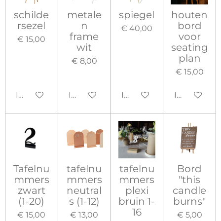
schilde
metale
spiegel
houten
rsezel
n
bord
€ 40,00
frame
voor
€ 15,00
wit
seating
plan
€ 8,00
€ 15,00
In winkelwagen
In winkelwagen
In winkelwagen
In winkelw
Tafelnu
tafelnu
tafelnu
Bord
mmers
mmers
mmers
"this
zwart
neutral
plexi
candle
(1-20)
s (1-12)
bruin 1-
burns"
16
€ 15,00
€ 13,00
€ 5,00