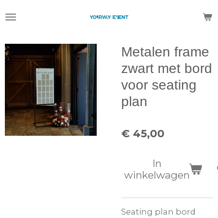
Ga
direct
naar
de
Metalen frame
hoofdinhoud
zwart met bord
voor seating
plan
€ 45,00
In
winkelwagen
Seating plan bord