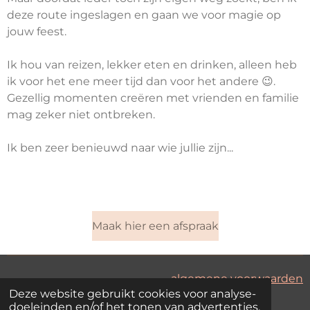
deze route ingeslagen en gaan we voor magie op
jouw feest.
Ik hou van reizen, lekker eten en drinken, alleen heb
ik voor het ene meer tijd dan voor het andere 😉.
Gezellig momenten creëren met vrienden en familie
mag zeker niet ontbreken.
Ik ben zeer benieuwd naar wie jullie zijn...
Maak hier een afspraak
algemene voorwaarden
Deze website gebruikt cookies voor analyse-
© 2022 - 2023 yourway
doeleinden en/of het tonen van advertenties.