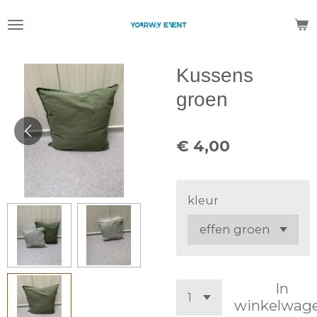
Ga
direct
naar
de
Kussens
hoofdinhoud
groen
€ 4,00
kleur
In
winkelwag