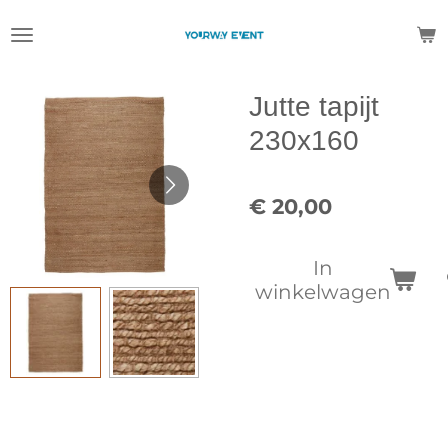
Ga
direct
naar
de
Jutte tapijt
hoofdinhoud
230x160
€ 20,00
In
winkelwagen