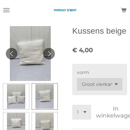
Ga
direct
naar
de
Kussens beige
hoofdinhoud
€ 4,00
vorm
In
winkelwag