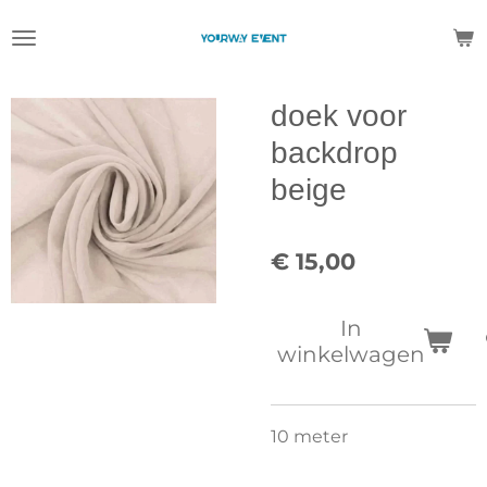
Ga
direct
naar
de
doek voor
hoofdinhoud
backdrop
beige
€ 15,00
In
winkelwagen
10 meter