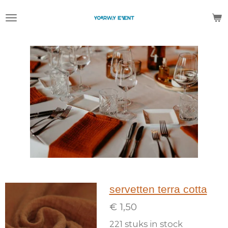
Ga
direct
naar
de
hoofdinhoud
servetten terra cotta
€ 1,50
221 stuks in stock