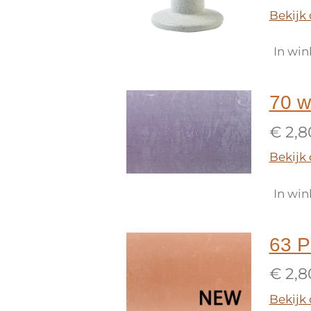
Bekijk 
In wi
70 w
€ 2,8
Bekijk 
In wi
63 P
€ 2,8
Bekijk 