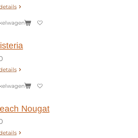
details
nkelwagen
isteria
0
details
nkelwagen
each Nougat
0
details