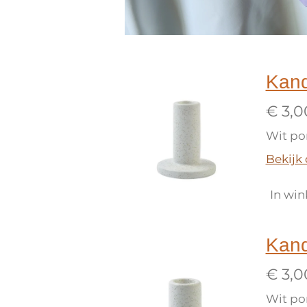
Kand
€ 3,0
Wit po
Bekijk 
In wi
Kand
€ 3,0
Wit po