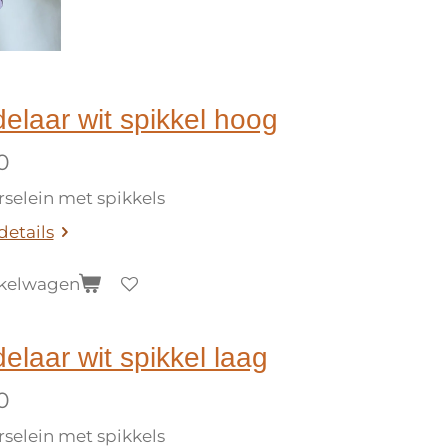
elaar wit spikkel hoog
0
rselein met spikkels
details
nkelwagen
elaar wit spikkel laag
0
rselein met spikkels