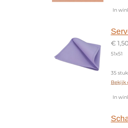
In wi
Serv
€ 1,5
51x51
35 stu
Bekijk 
In wi
Scha