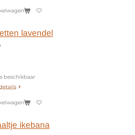
nkelwagen
etten lavendel
0
ks beschikbaar
details
nkelwagen
altje ikebana