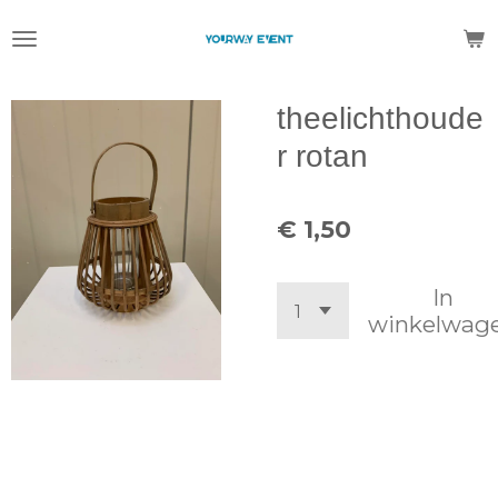
Ga
direct
naar
de
theelichthoude
hoofdinhoud
r rotan
€ 1,50
In
winkelwag