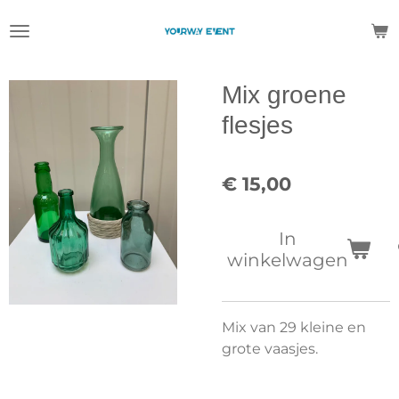
Ga
direct
naar
de
Mix groene
hoofdinhoud
flesjes
€ 15,00
In
winkelwagen
Mix van 29 kleine en
grote vaasjes.