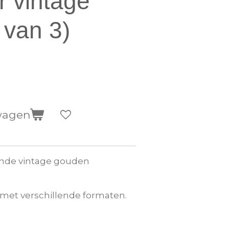
 vintage
 van 3)
wagen
lende vintage gouden
met verschillende formaten.