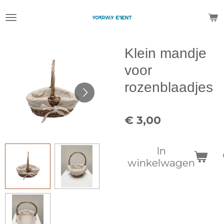
Ga
direct
naar
de
Klein mandje
hoofdinhoud
voor
rozenblaadjes
€ 3,00
In
winkelwagen