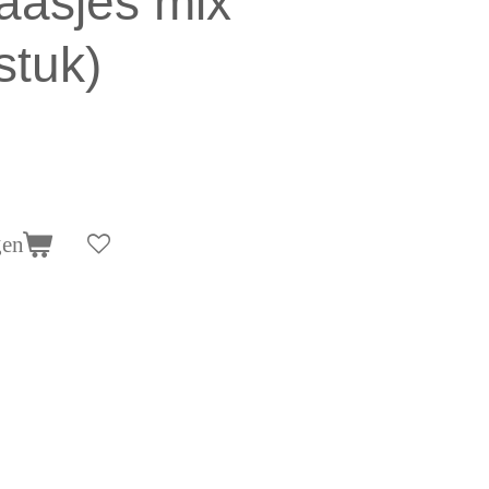
aasjes mix
 stuk)
gen