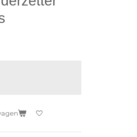
derzetter
s
wagen