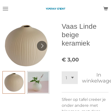
Ga
direct
naar
de
Vaas Linde
hoofdinhoud
beige
keramiek
€ 3,00
In
winkelwag
Sfeer op tafel creëer je
onder andere met