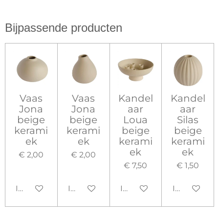
Bijpassende producten
Vaas
Vaas
Kandel
Kandel
Jona
Jona
aar
aar
beige
beige
Loua
Silas
kerami
kerami
beige
beige
ek
ek
kerami
kerami
ek
ek
€ 2,00
€ 2,00
€ 7,50
€ 1,50
In winkelwagen
In winkelwagen
In winkelwagen
In winkelw