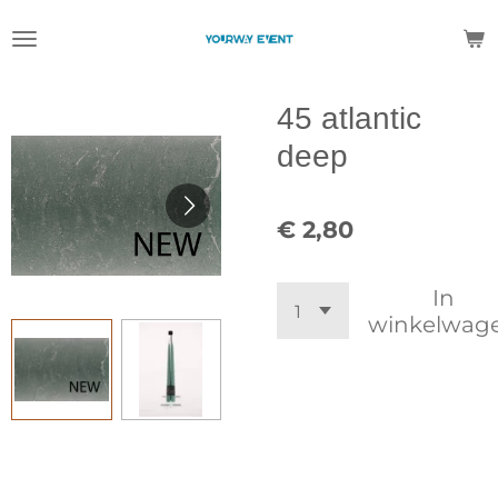
Ga
direct
naar
de
45 atlantic
hoofdinhoud
deep
€ 2,80
In
winkelwag