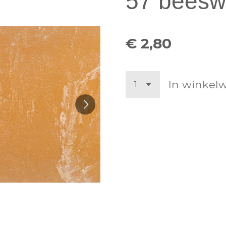
57 beesw
€ 2,80
In winkel