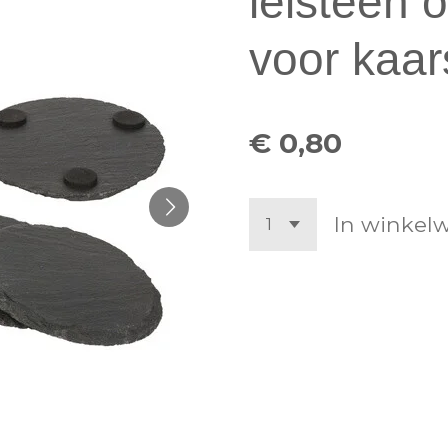
leisteen 
voor kaa
€ 0,80
In winkel