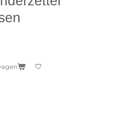
onderzetter
rsen
wagen