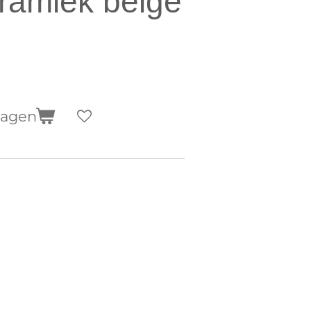
ramiek beige
wagen